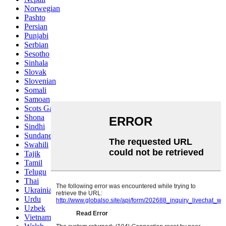
Norwegian
Pashto
Persian
Punjabi
Serbian
Sesotho
Sinhala
Slovak
Slovenian
Somali
Samoan
Scots Gaelic
Shona
Sindhi
Sundanese
Swahili
Tajik
Tamil
Telugu
Thai
Ukrainian
Urdu
Uzbek
Vietnamese