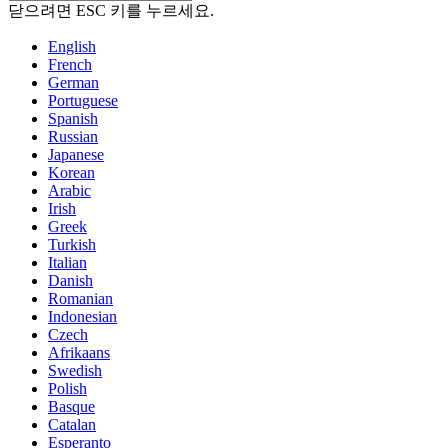
닫으려면 ESC 키를 누르세요.
English
French
German
Portuguese
Spanish
Russian
Japanese
Korean
Arabic
Irish
Greek
Turkish
Italian
Danish
Romanian
Indonesian
Czech
Afrikaans
Swedish
Polish
Basque
Catalan
Esperanto