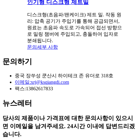
인기형 디스크형 제트밀
디스크형(초음파/팬케이크) 제트 밀. 작동 원
리: 압축 공기가 주입기를 통해 공급되면서,
원료는 초음파 속도로 가속되어 접선 방향으
로 밀링 챔버에 주입되고, 충돌하여 입자로
분쇄됩니다.
문의
세부 사항
문의하기
중국 장쑤성 쿤산시 하이테크 존 유더로 318호
이메일:
xrj@ksqiangdi.com
팩스:
13862617833
뉴스레터
당사의 제품이나 가격표에 대한 문의사항이 있으시
면 이메일을 남겨주세요. 24시간 이내에 답변드리겠
습니다.