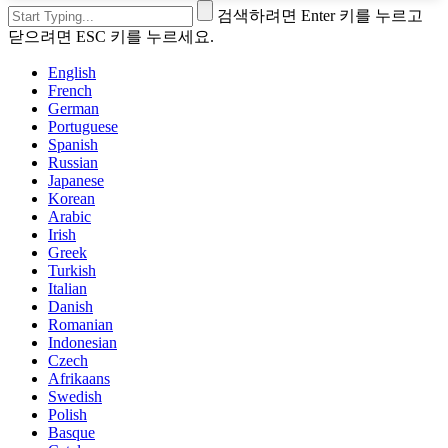
검색하려면 Enter 키를 누르고
닫으려면 ESC 키를 누르세요.
English
French
German
Portuguese
Spanish
Russian
Japanese
Korean
Arabic
Irish
Greek
Turkish
Italian
Danish
Romanian
Indonesian
Czech
Afrikaans
Swedish
Polish
Basque