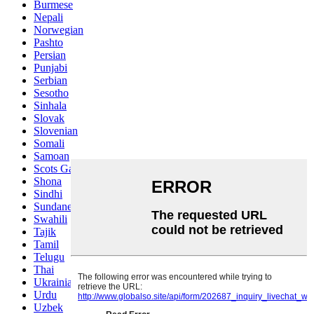
Burmese
Nepali
Norwegian
Pashto
Persian
Punjabi
Serbian
Sesotho
Sinhala
Slovak
Slovenian
Somali
Samoan
Scots Gaelic
Shona
Sindhi
Sundanese
Swahili
Tajik
Tamil
Telugu
Thai
Ukrainian
Urdu
Uzbek