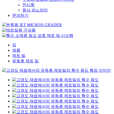
전시회
회사 파노라마
문의하기
집
제품
제트 밀
유동층 제트 밀