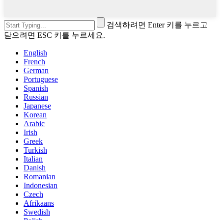
검색하려면 Enter 키를 누르고
닫으려면 ESC 키를 누르세요.
English
French
German
Portuguese
Spanish
Russian
Japanese
Korean
Arabic
Irish
Greek
Turkish
Italian
Danish
Romanian
Indonesian
Czech
Afrikaans
Swedish