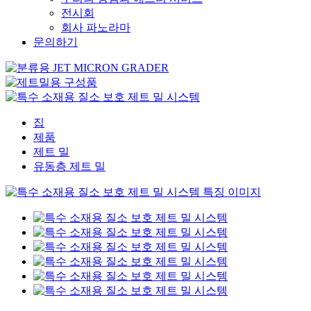
전시회
회사 파노라마
문의하기
집
제품
제트 밀
유동층 제트 밀