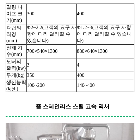
밀링 나
이프 크
300
400
기(mm)
Φ2~2.2(고객의 요구 사
Φ1.2~3(고객의 요구 사항
과립의
항에 따라 달라질 수
에 따라 달라질 수 있습니
직경
(mm)
있습니다)
다)
전체 치
700×540×1300
880×640×1300
수(mm)
모터의
3
4
출력(kw)
무게(kg)
350
400
생산능력
100~200
140~400
(kg/h)
풀 스테인리스 스틸 고속 믹서