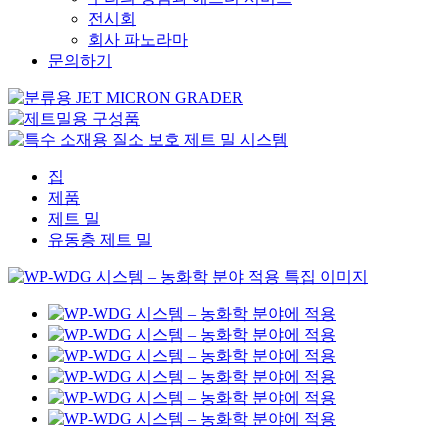
전시회
회사 파노라마
문의하기
집
제품
제트 밀
유동층 제트 밀