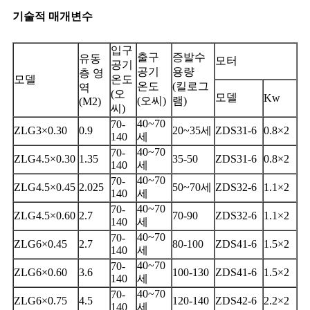
기술적 매개변수
입구
출구
증발수
유동
모터
공기
공기
용량
층 영
모델
온도
온도
(킬로그
역
(오
모델
Kw
(오씨)
램)
(M2)
씨)
40~70
70-
ZLG3×0.30
0.9
20~35세
ZDS31-6
0.8×2
140
세
40~70
70-
ZLG4.5×0.30
1.35
35-50
ZDS31-6
0.8×2
140
세
40~70
70-
ZLG4.5×0.45
2.025
50~70세
ZDS32-6
1.1×2
140
세
40~70
70-
ZLG4.5×0.60
2.7
70-90
ZDS32-6
1.1×2
140
세
40~70
70-
ZLG6×0.45
2.7
80-100
ZDS41-6
1.5×2
140
세
40~70
70-
ZLG6×0.60
3.6
100-130
ZDS41-6
1.5×2
140
세
40~70
70-
ZLG6×0.75
4.5
120-140
ZDS42-6
2.2×2
140
세